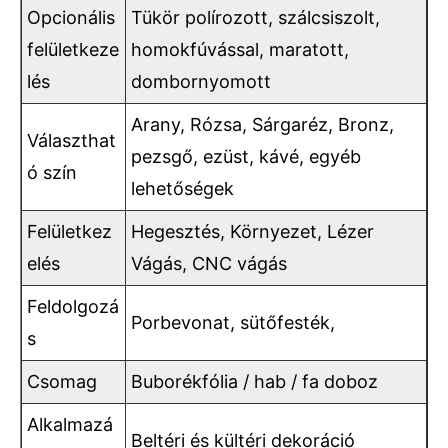
Opcionális
Tükör polírozott, szálcsiszolt,
felületkeze
homokfúvással, maratott,
lés
dombornyomott
Arany, Rózsa, Sárgaréz, Bronz,
Választhat
pezsgő, ezüst, kávé, egyéb
ó szín
lehetőségek
Felületkez
Hegesztés, Környezet, Lézer
elés
Vágás, CNC vágás
Feldolgozá
Porbevonat, sütőfesték,
s
Csomag
Buborékfólia / hab / fa doboz
Alkalmazá
Beltéri és kültéri dekoráció