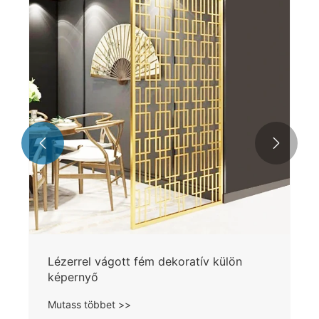


Lézerrel vágott fém dekoratív külön
képernyő
Mutass többet >>