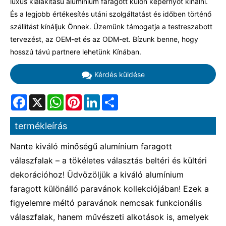
luxus kialakítású alumínium faragott külön képernyőt kínálni.
És a legjobb értékesítés utáni szolgáltatást és időben történő
szállítást kínáljuk Önnek. Üzemünk támogatja a testreszabott
tervezést, az OEM-et és az ODM-et. Bízunk benne, hogy
hosszú távú partnere lehetünk Kínában.
Kérdés küldése
Facebook
X
WhatsApp
Pinterest
LinkedIn
Share
termékleírás
Nante kiváló minőségű alumínium faragott
válaszfalak – a tökéletes választás beltéri és kültéri
dekorációhoz! Üdvözöljük a kiváló alumínium
faragott különálló paravánok kollekciójában! Ezek a
figyelemre méltó paravánok nemcsak funkcionális
válaszfalak, hanem művészeti alkotások is, amelyek