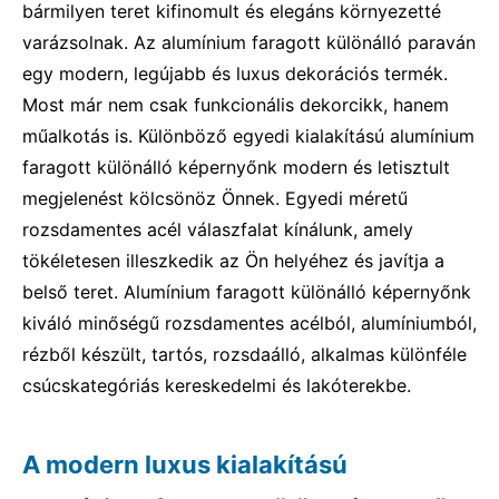
bármilyen teret kifinomult és elegáns környezetté
varázsolnak. Az alumínium faragott különálló paraván
egy modern, legújabb és luxus dekorációs termék.
Most már nem csak funkcionális dekorcikk, hanem
műalkotás is. Különböző egyedi kialakítású alumínium
faragott különálló képernyőnk modern és letisztult
megjelenést kölcsönöz Önnek. Egyedi méretű
rozsdamentes acél válaszfalat kínálunk, amely
tökéletesen illeszkedik az Ön helyéhez és javítja a
belső teret. Alumínium faragott különálló képernyőnk
kiváló minőségű rozsdamentes acélból, alumíniumból,
rézből készült, tartós, rozsdaálló, alkalmas különféle
csúcskategóriás kereskedelmi és lakóterekbe.
A modern luxus kialakítású