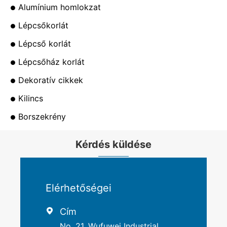
Alumínium homlokzat
Lépcsőkorlát
Lépcső korlát
Lépcsőház korlát
Dekoratív cikkek
Kilincs
Borszekrény
Kérdés küldése
Elérhetőségei
Cím

No. 21, Wufuwei Industrial