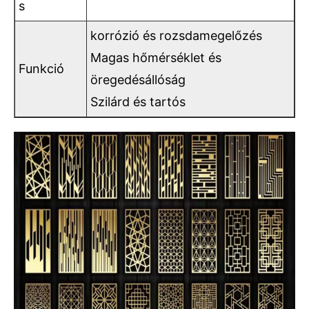
s
korrózió és rozsdamegelőzés
Magas hőmérséklet és
Funkció
öregedésállóság
Szilárd és tartós