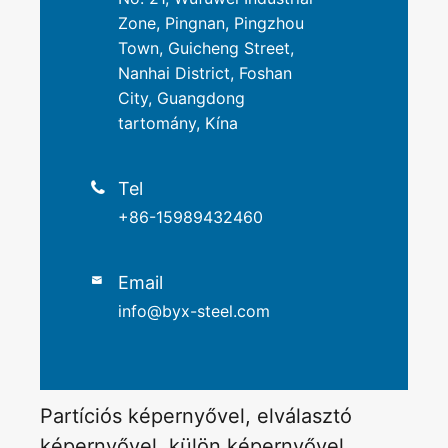
Zone, Pingnan, Pingzhou
Town, Guicheng Street,
Nanhai District, Foshan
City, Guangdong
tartomány, Kína
Tel

+86-15989432460
Email

info@byx-steel.com
Partíciós képernyővel, elválasztó
képernyővel, külön képernyővel