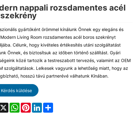
ern nappali rozsdamentes acél
rszekrény
szionális gyártóként örömmel kínálunk Önnek egy elegáns és
Modern Living Room rozsdamentes acél boros szekrényt
ijába. Célunk, hogy kivételes értékesítés utáni szolgáltatást
unk Önnek, és biztosítsuk az időben történő szállítást. Gyári
égeink közé tartozik a testreszabott tervezés, valamint az OEM
 szolgáltatások. Lelkesek vagyunk a lehetőség miatt, hogy az
bízható, hosszú távú partnerévé válhatunk Kínában.
Kérdés küldése
acebook
X
WhatsApp
Pinterest
LinkedIn
Share