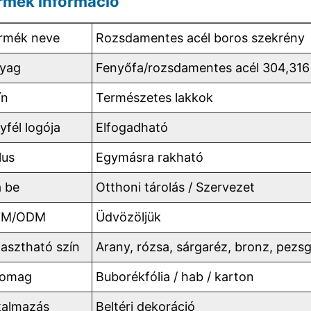
rmék információ
rmék neve
Rozsdamentes acél boros szekrény
yag
Fenyőfa/rozsdamentes acél 304,316 s
ín
Természetes lakkok
yfél logója
Elfogadható
lus
Egymásra rakható
a be
Otthoni tárolás / Szervezet
EM/ODM
Üdvözöljük
lasztható szín
Arany, rózsa, sárgaréz, bronz, pezs
omag
Buborékfólia / hab / karton
kalmazás
Beltéri dekoráció