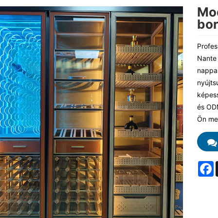
Mod
bo
Profes
Nante 
nappal
nyújts
képess
és ODM
Ön meg
F