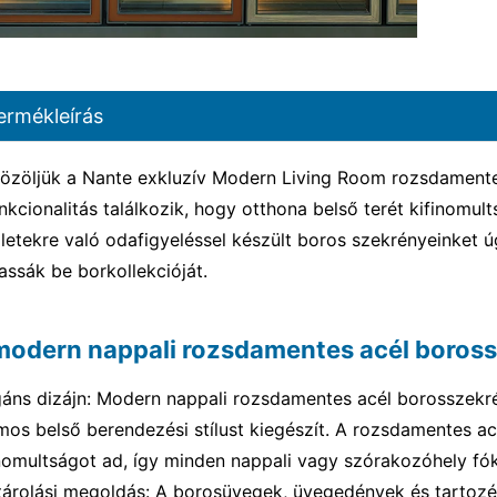
ermékleírás
özöljük a Nante exkluzív Modern Living Room rozsdamentes 
nkcionalitás találkozik, hogy otthona belső terét kifinomult
letekre való odafigyeléssel készült boros szekrényeinket úg
assák be borkollekcióját.
modern nappali rozsdamentes acél boross
gáns dizájn: Modern nappali rozsdamentes acél borosszekrén
mos belső berendezési stílust kiegészít. A rozsdamentes ac
inomultságot ad, így minden nappali vagy szórakozóhely fók
tárolási megoldás: A borosüvegek, üvegedények és tartozé