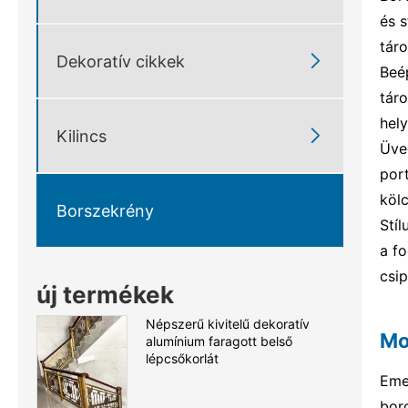
és 
tár

Dekoratív cikkek
Beé
tár
hel

Kilincs
Üve
port
köl
Borszekrény
Stí
a f
csip
új termékek
Népszerű kivitelű dekoratív
Mo
alumínium faragott belső
lépcsőkorlát
Eme
bor