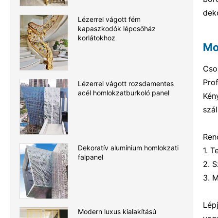
deko
Lézerrel vágott fém
kapaszkodók lépcsőház
korlátokhoz
Mo
Cso
Pro
Lézerrel vágott rozsdamentes
acél homlokzatburkoló panel
Kén
szál
Ren
Dekoratív alumínium homlokzati
1. T
falpanel
2. 
3. 
Lép
Modern luxus kialakítású