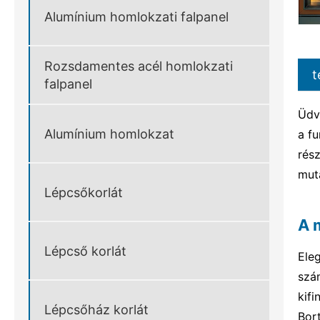
Alumínium homlokzati falpanel
Rozsdamentes acél homlokzati
t
falpanel
Üdv
Alumínium homlokzat
a fu
rész
mut
Lépcsőkorlát
A 
Lépcső korlát
Ele
szá
kif
Lépcsőház korlát
Bor