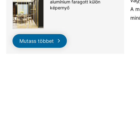
vag
alumínium faragott külön
képernyő
A m
min
Mutass többet