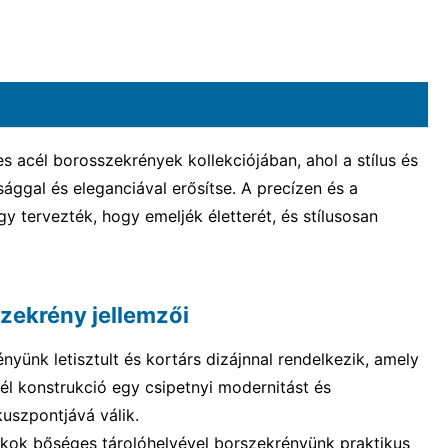
acél borosszekrények kollekciójában, ahol a stílus és
sággal és eleganciával erősítse. A precízen és a
y tervezték, hogy emeljék életterét, és stílusosan
zekrény jellemzői
yünk letisztult és kortárs dizájnnal rendelkezik, amely
él konstrukció egy csipetnyi modernitást és
uszpontjává válik.
kok bőséges tárolóhelyével borszekrényünk praktikus