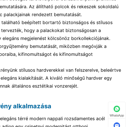
bemutatására. Az állítható polcok és rekeszek sokoldalú
c palackjainak rendezett bemutatását.
alálható beépített bortartó biztonságos és stílusos
y tervezték, hogy a palackokat biztonságosan a
y elegáns megjelenést kölcsönöz borkollekciójának.
a borgyűjtemény bemutatását, miközben megóvják a
 boraiba, kifinomultságot és kifinomultságot
ényünk stílusos hardverekkel van felszerelve, beleértve
 elegáns kialakítását. A kiváló minőségű hardver egy
nnak általános esztétikai vonzerejét.
rény alkalmazása
WhatsApp
és elegáns térré modern nappali rozsdamentes acél
s adjon egy csipetnyi modernitást otthoni