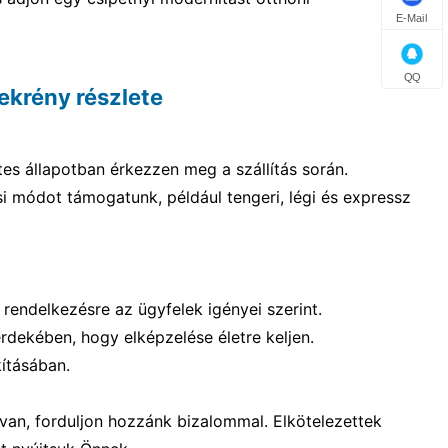
E-Mail
QQ
ekrény részlete
tes állapotban érkezzen meg a szállítás során.
si módot támogatunk, például tengeri, légi és expressz
k rendelkezésre az ügyfelek igényei szerint.
dekében, hogy elképzelése életre keljen.
ításában.
van, forduljon hozzánk bizalommal. Elkötelezettek