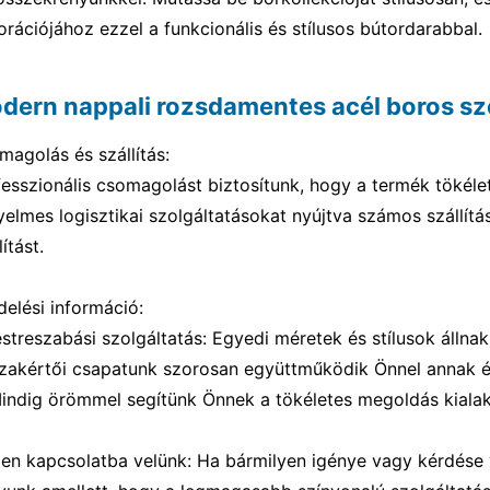
rációjához ezzel a funkcionális és stílusos bútordarabbal.
dern nappali rozsdamentes acél boros sz
magolás és szállítás:
fesszionális csomagolást biztosítunk, hogy a termék tökéle
yelmes logisztikai szolgáltatásokat nyújtva számos szállítá
lítást.
delési információ:
estreszabási szolgáltatás: Egyedi méretek és stílusok állna
Szakértői csapatunk szorosan együttműködik Önnel annak ér
Mindig örömmel segítünk Önnek a tökéletes megoldás kialak
jen kapcsolatba velünk: Ha bármilyen igénye vagy kérdése 