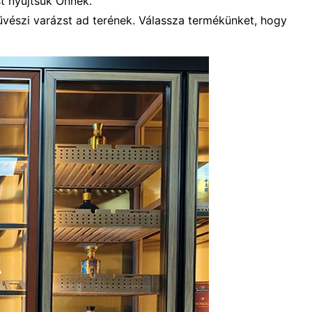
t nyújtsuk Önnek.
észi varázst ad terének. Válassza termékünket, hogy