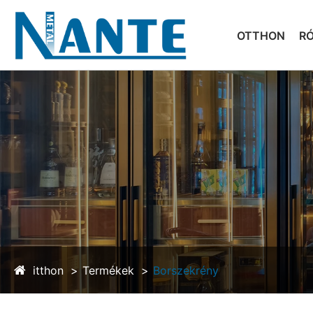
OTTHON
R
itthon
Termékek
Borszekrény