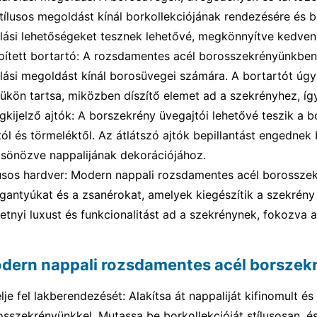
stílusos megoldást kínál borkollekciójának rendezésére és 
olási lehetőségeket tesznek lehetővé, megkönnyítve kedven
pített bortartó: A rozsdamentes acél borosszekrényünkben t
olási megoldást kínál borosüvegei számára. A bortartót úg
yükön tartsa, miközben díszítő elemet ad a szekrényhez, íg
gkijelző ajtók: A borszekrény üvegajtói lehetővé teszik 
ól és törmeléktől. Az átlátszó ajtók bepillantást engednek
csönözve nappalijának dekorációjához.
lusos hardver: Modern nappali rozsdamentes acél borosszekr
ogantyúkat és a zsanérokat, amelyek kiegészítik a szekrény
etnyi luxust és funkcionalitást ad a szekrénynek, fokozva a
dern nappali rozsdamentes acél borszek
lje fel lakberendezését: Alakítsa át nappaliját kifinomult 
osszekrényünkkel. Mutassa be borkollekcióját stílusosan, é