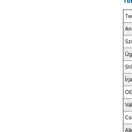
Te
Te
An
Sz
Üg
Stí
Írj
O
Vá
Cs
Al