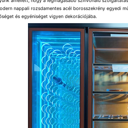
yunk amellett, hogy a legmagasabb színvonalú szolgáltatás
odern nappali rozsdamentes acél borosszekrény egyedi műv
őséget és egyéniséget vigyen dekorációjába.